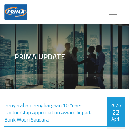
Toggle
navigatio
PRIMA UPDATE
Penyerahan Penghargaan 10 Years
2026
22
Partnership Appreciation Award kepada
April
Bank Woori Saudara