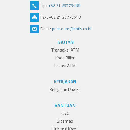
Tlp :
+62 21 29779488
Fax : +62 21 29779618
Email :
primacare@rintis.co.id
TAUTAN
Transaksi ATM
Kode Biller
Lokasi ATM
KEBIJAKAN
Kebijakan Privasi
BANTUAN
F.A.Q
Sitemap
Hubungi Kami