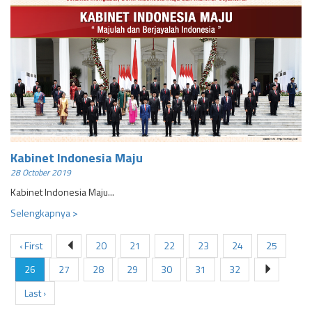
Kabinet Indonesia Maju
28 October 2019
Kabinet Indonesia Maju...
Selengkapnya >
‹ First
20
21
22
23
24
25
26
27
28
29
30
31
32
Last ›