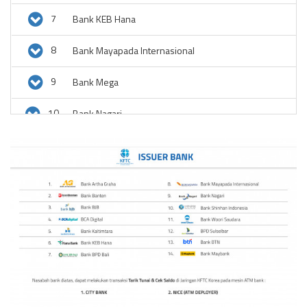
7
Bank KEB Hana
8
Bank Mayapada Internasional
9
Bank Mega
10
Bank Nagari
11
Bank Negara Indonesia (BNI)
12
Bank Shinhan Indonesia
13
Bank Sulselbar
14
Bank Tabungan Negara (BTN)
15
Bank Woori Saudara
16
BCA Digital