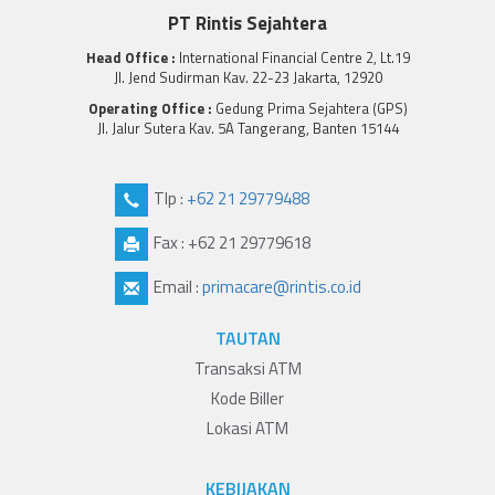
PT Rintis Sejahtera
Head Office :
International Financial Centre 2, Lt.19
Jl. Jend Sudirman Kav. 22-23 Jakarta, 12920
Operating Office :
Gedung Prima Sejahtera (GPS)
Jl. Jalur Sutera Kav. 5A Tangerang, Banten 15144
Tlp :
+62 21 29779488
Fax : +62 21 29779618
Email :
primacare@rintis.co.id
TAUTAN
Transaksi ATM
Kode Biller
Lokasi ATM
KEBIJAKAN