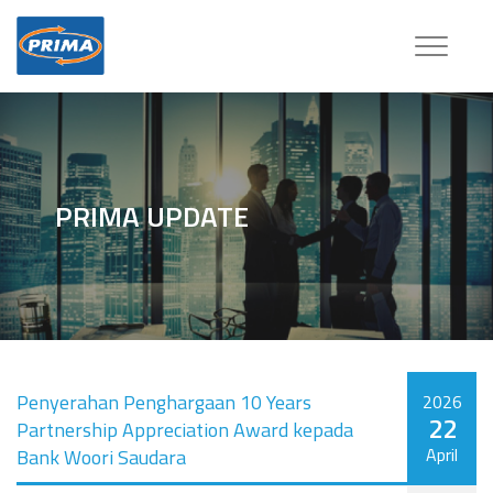
Toggle
navigatio
PRIMA UPDATE
Penyerahan Penghargaan 10 Years
2026
22
Partnership Appreciation Award kepada
April
Bank Woori Saudara