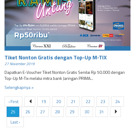
Tiket Nonton Gratis dengan Top-Up M-TIX
27 November 2019
Dapatkan E-Voucher Tiket Nonton Gratis Senilai Rp 50.000 dengan
Top-Up M-Tix melalui mitra bank Jaringan PRIMA...
Selengkapnya >
‹ First
19
20
21
22
23
24
25
26
27
28
29
30
31
Last ›