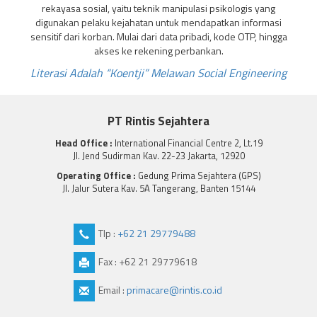
rekayasa sosial, yaitu teknik manipulasi psikologis yang
digunakan pelaku kejahatan untuk mendapatkan informasi
sensitif dari korban. Mulai dari data pribadi, kode OTP, hingga
akses ke rekening perbankan.
Literasi Adalah “Koentji” Melawan Social Engineering
PT Rintis Sejahtera
Head Office :
International Financial Centre 2, Lt.19
Jl. Jend Sudirman Kav. 22-23 Jakarta, 12920
Operating Office :
Gedung Prima Sejahtera (GPS)
Jl. Jalur Sutera Kav. 5A Tangerang, Banten 15144
Tlp :
+62 21 29779488
Fax : +62 21 29779618
Email :
primacare@rintis.co.id