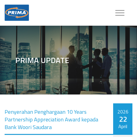
Toggle
navigatio
PRIMA UPDATE
Penyerahan Penghargaan 10 Years
2026
22
Partnership Appreciation Award kepada
April
Bank Woori Saudara