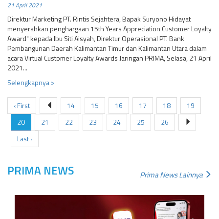
21 April 2021
Direktur Marketing PT. Rintis Sejahtera, Bapak Suryono Hidayat
menyerahkan penghargaan 15th Years Appreciation Customer Loyalty
Award" kepada Ibu Siti Aisyah, Direktur Operasional PT. Bank
Pembangunan Daerah Kalimantan Timur dan Kalimantan Utara dalam
acara Virtual Customer Loyalty Awards Jaringan PRIMA, Selasa, 21 April
2021...
Selengkapnya >
‹ First
14
15
16
17
18
19
20
21
22
23
24
25
26
Last ›
PRIMA NEWS
Prima News Lainnya