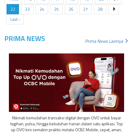
22
23
24
25
26
27
28
Last ›
PRIMA NEWS
Prima News Lainnya
Nikmati kemudahan transaksi digital dengan OVO untuk bayar
tagihan, pulsa, hingga kebutuhan harian dalam satu aplikasi. Top
up OVO kini semakin praktis melalui OCBC Mobile, cepat, aman,