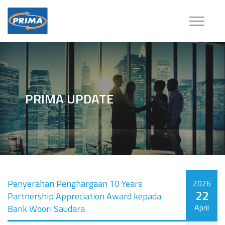
Toggle
navigatio
PRIMA UPDATE
Penyerahan Penghargaan 10 Years
2026
22
Partnership Appreciation Award kepada
April
Bank Woori Saudara