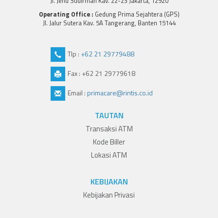
Jl. Jend Sudirman Kav. 22-23 Jakarta, 12920
Operating Office :
Gedung Prima Sejahtera (GPS)
Jl. Jalur Sutera Kav. 5A Tangerang, Banten 15144
Tlp :
+62 21 29779488
Fax : +62 21 29779618
Email :
primacare@rintis.co.id
TAUTAN
Transaksi ATM
Kode Biller
Lokasi ATM
KEBIJAKAN
Kebijakan Privasi