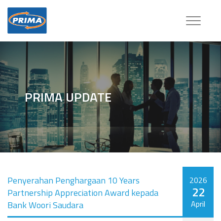
Toggle
navigatio
PRIMA UPDATE
Penyerahan Penghargaan 10 Years
2026
22
Partnership Appreciation Award kepada
April
Bank Woori Saudara