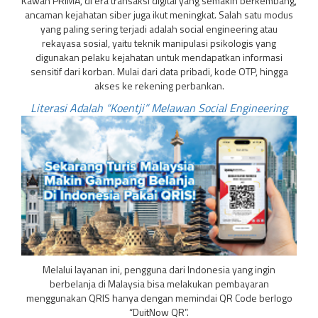
Kawan PRIMA, di era transaksi digital yang semakin berkembang,
ancaman kejahatan siber juga ikut meningkat. Salah satu modus
yang paling sering terjadi adalah social engineering atau
rekayasa sosial, yaitu teknik manipulasi psikologis yang
digunakan pelaku kejahatan untuk mendapatkan informasi
sensitif dari korban. Mulai dari data pribadi, kode OTP, hingga
akses ke rekening perbankan.
Literasi Adalah “Koentji” Melawan Social Engineering
Melalui layanan ini, pengguna dari Indonesia yang ingin
berbelanja di Malaysia bisa melakukan pembayaran
menggunakan QRIS hanya dengan memindai QR Code berlogo
“DuitNow QR”.