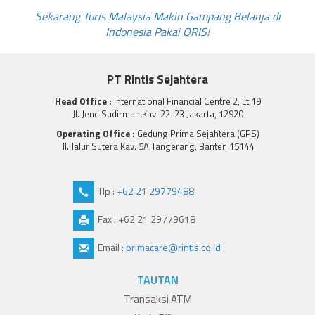
Sekarang Turis Malaysia Makin Gampang Belanja di
Indonesia Pakai QRIS!
PT Rintis Sejahtera
Head Office :
International Financial Centre 2, Lt.19
Jl. Jend Sudirman Kav. 22-23 Jakarta, 12920
Operating Office :
Gedung Prima Sejahtera (GPS)
Jl. Jalur Sutera Kav. 5A Tangerang, Banten 15144
Tlp :
+62 21 29779488
Fax : +62 21 29779618
Email :
primacare@rintis.co.id
TAUTAN
Transaksi ATM