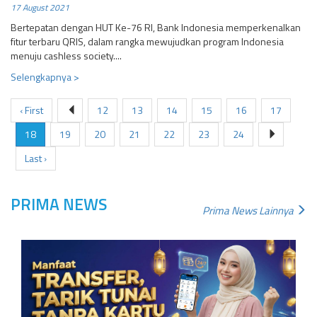
17 August 2021
Bertepatan dengan HUT Ke-76 RI, Bank Indonesia memperkenalkan
fitur terbaru QRIS, dalam rangka mewujudkan program Indonesia
menuju cashless society....
Selengkapnya >
‹ First
12
13
14
15
16
17
18
19
20
21
22
23
24
Last ›
PRIMA NEWS
Prima News Lainnya