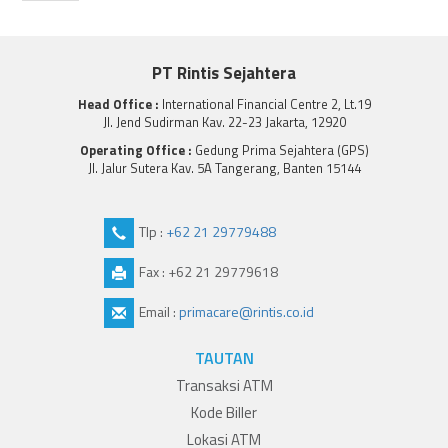
PT Rintis Sejahtera
Head Office :
International Financial Centre 2, Lt.19
Jl. Jend Sudirman Kav. 22-23 Jakarta, 12920
Operating Office :
Gedung Prima Sejahtera (GPS)
Jl. Jalur Sutera Kav. 5A Tangerang, Banten 15144
Tlp :
+62 21 29779488
Fax : +62 21 29779618
Email :
primacare@rintis.co.id
TAUTAN
Transaksi ATM
Kode Biller
Lokasi ATM