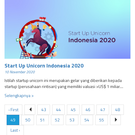
Start Up Unicorn Indonesia 2020
10 November 2020
Istilah startup unicorn ini merupakan gelar yang diberikan kepada
startup (perusahaan rintisan) yang memiliki valuasi >US$ 1 miliar....
Selengkapnya >
‹ First
43
44
45
46
47
48
49
50
51
52
53
54
55
Last ›