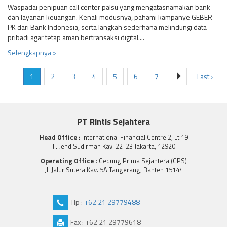
Waspadai penipuan call center palsu yang mengatasnamakan bank
dan layanan keuangan. Kenali modusnya, pahami kampanye GEBER
PK dari Bank Indonesia, serta langkah sederhana melindungi data
pribadi agar tetap aman bertransaksi digital....
Selengkapnya >
1
2
3
4
5
6
7
Last ›
PT Rintis Sejahtera
Head Office :
International Financial Centre 2, Lt.19
Jl. Jend Sudirman Kav. 22-23 Jakarta, 12920
Operating Office :
Gedung Prima Sejahtera (GPS)
Jl. Jalur Sutera Kav. 5A Tangerang, Banten 15144
Tlp :
+62 21 29779488
Fax : +62 21 29779618