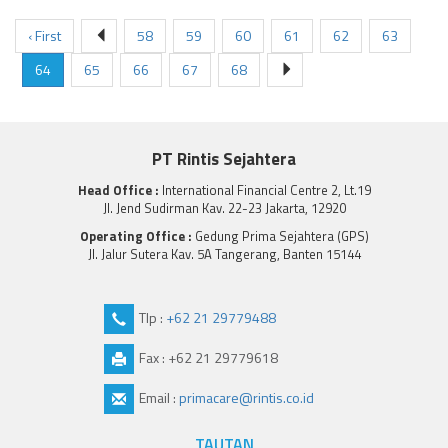
‹ First
58
59
60
61
62
63
64
65
66
67
68
PT Rintis Sejahtera
Head Office :
International Financial Centre 2, Lt.19
Jl. Jend Sudirman Kav. 22-23 Jakarta, 12920
Operating Office :
Gedung Prima Sejahtera (GPS)
Jl. Jalur Sutera Kav. 5A Tangerang, Banten 15144
Tlp :
+62 21 29779488
Fax : +62 21 29779618
Email :
primacare@rintis.co.id
TAUTAN