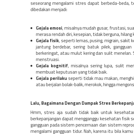
seseorang mengalami stres dapat berbeda-beda, te
dibedakan menjadi:
Gejala emosi
, misalnya mudah gusar, frustasi, s
merasa rendah diri, kesepian, tidak berguna, hilang 
Gejala fisik
, seperti lemas, pusing, migrain, sakit
jantung berdebar, sering batuk pilek, gangguan
berkeringat, atau mulut kering dan sulit menelan.
menstruasi.
Gejala kognitif
, misalnya sering lupa, sulit m
membuat keputusan yang tidak baik.
Gejala perilaku
seperti tidak mau makan, menghin
atau berjalan bolak-balik, merokok, hingga mengons
Lalu, Bagaimana Dengan Dampak Stres Berkepanj
Hmm, stres aja sudah tidak baik untuk kesehatan 
berkepanjangan dapat mengganggu kesehatan fisik se
gangguan pada sistem pencernaan dan sistem reprod
mengalami gangguan tidur. Nah, karena itu bila kamu