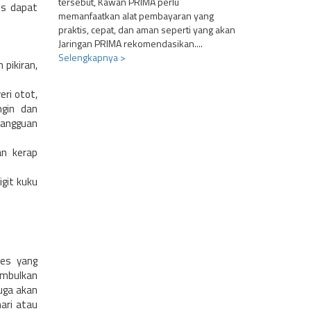
tersebut, Kawan PRIMA perlu
es dapat
memanfaatkan alat pembayaran yang
praktis, cepat, dan aman seperti yang akan
Jaringan PRIMA rekomendasikan....
Selengkapnya >
 pikiran,
eri otot,
ngin dan
gangguan
an kerap
git kuku
res yang
imbulkan
uga akan
ari atau