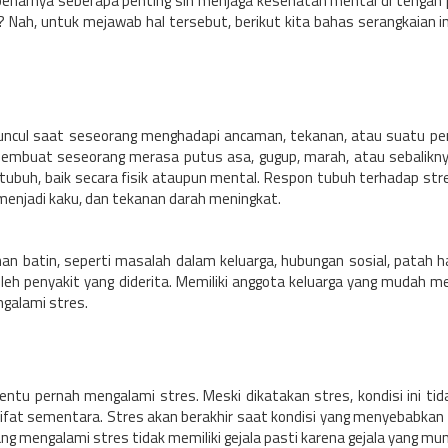
sebenarnya seberapa penting sih menjaga kesehatan mental di tengah
ya? Nah, untuk mejawab hal tersebut, berikut kita bahas serangkaian 
muncul saat seseorang menghadapi ancaman, tekanan, atau suatu pe
g membuat seseorang merasa putus asa, gugup, marah, atau sebalikny
 tubuh, baik secara fisik ataupun mental. Respon tubuh terhadap str
menjadi kaku, dan tekanan darah meningkat.
nan batin, seperti masalah dalam keluarga, hubungan sosial, patah h
 oleh penyakit yang diderita. Memiliki anggota keluarga yang mudah 
galami stres.
ntu pernah mengalami stres. Meski dikatakan stres, kondisi ini tida
at sementara. Stres akan berakhir saat kondisi yang menyebabkan
ng mengalami stres tidak memiliki gejala pasti karena gejala yang mu