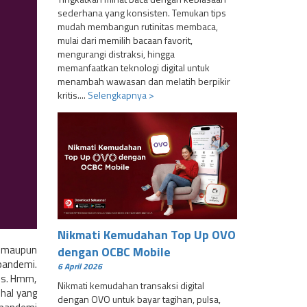
sederhana yang konsisten. Temukan tips
mudah membangun rutinitas membaca,
mulai dari memilih bacaan favorit,
mengurangi distraksi, hingga
memanfaatkan teknologi digital untuk
menambah wawasan dan melatih berpikir
kritis....
Selengkapnya >
Nikmati Kemudahan Top Up OVO
a maupun
dengan OCBC Mobile
 pandemi.
6 April 2026
res. Hmm,
Nikmati kemudahan transaksi digital
hal yang
dengan OVO untuk bayar tagihan, pulsa,