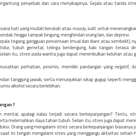
rgantung penyebab dan cara menyikapinya. Gejala atau tanda str
uasana hati yang mudah berubah atau
moody
, sulit untuk menenangkan
kendali, hingga tampak bingung, menghindari orang lain, dan depresi.
 kepala tegang, gangguan pencernaan (mual dan diare atau sembelit), ny
 tidur, tubuh gemetar, telinga berdengung, kaki tangan terasa di
 Selain itu, stres pada wanita juga dapat menimbulkan keluhan atau 
emusatkan perhatian, pesimis, memiliki pandangan yang negatif, d
dari tanggung jawab, serta menunjukkan sikap gugup seperti menggi
umsi alkohol secara berlebihan.
angan ?
mental, apalagi kalau terjadi secara berkepanjangan? Tentu, st
rta melemahkan daya tahan tubuh. Selain itu, stres juga dapat men
uksi. Orang yang mengalami stres secara berkepanjangan biasanya j
 saat ini tengah mengalami stres yang menggangu aktivitas sehari-h