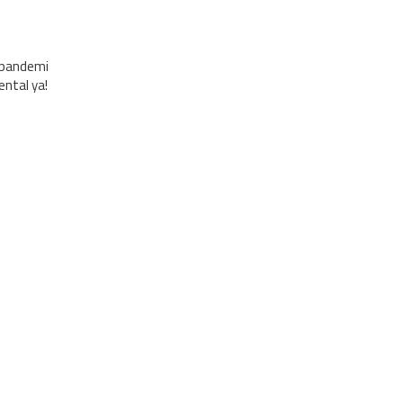
 pandemi
ental ya!