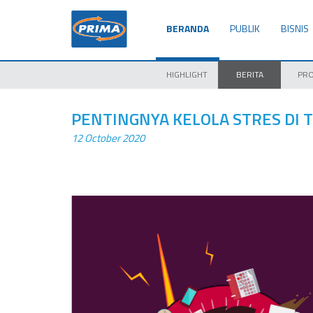
BERANDA
PUBLIK
BISNIS
HIGHLIGHT
BERITA
PR
PENTINGNYA KELOLA STRES DI 
12 October 2020