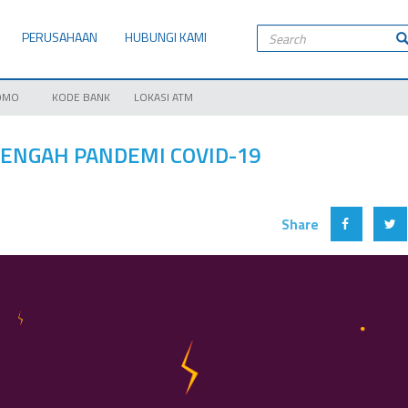
PERUSAHAAN
HUBUNGI KAMI
OMO
KODE BANK
LOKASI ATM
TENGAH PANDEMI COVID-19
Share