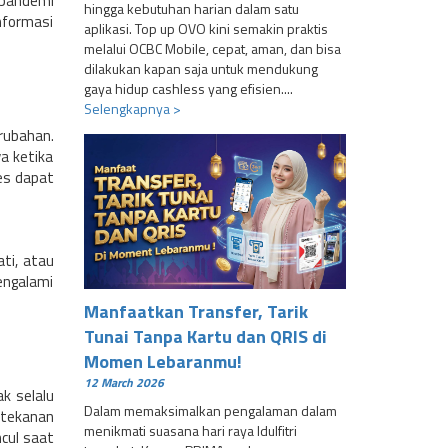
 pandemi
hingga kebutuhan harian dalam satu
informasi
aplikasi. Top up OVO kini semakin praktis
melalui OCBC Mobile, cepat, aman, dan bisa
dilakukan kapan saja untuk mendukung
gaya hidup cashless yang efisien....
Selengkapnya >
rubahan.
a ketika
es dapat
ati, atau
mengalami
Manfaatkan Transfer, Tarik
Tunai Tanpa Kartu dan QRIS di
Momen Lebaranmu!
12 March 2026
k selalu
Dalam memaksimalkan pengalaman dalam
 tekanan
menikmati suasana hari raya Idulfitri
ncul saat