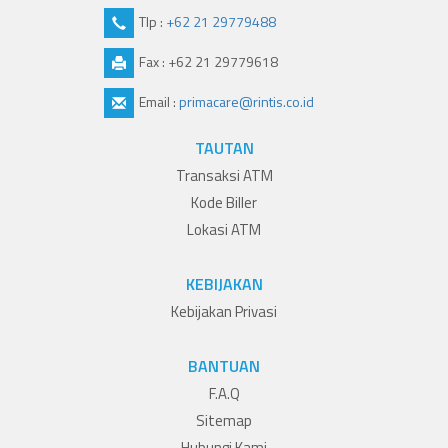
Tlp :
+62 21 29779488
Fax : +62 21 29779618
Email :
primacare@rintis.co.id
TAUTAN
Transaksi ATM
Kode Biller
Lokasi ATM
KEBIJAKAN
Kebijakan Privasi
BANTUAN
F.A.Q
Sitemap
Hubungi Kami