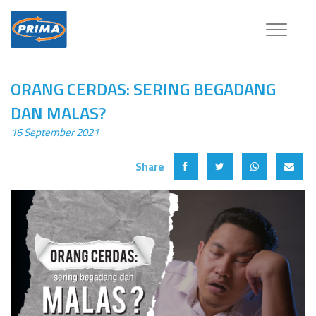
Toggle
navigatio
ORANG CERDAS: SERING BEGADANG
DAN MALAS?
16 September 2021
Share