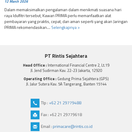
12 March 2026
Dalam memaksimalkan pengalaman dalam menikmati suasana hari
raya Idulfitri tersebut, Kawan PRIMA perlu memanfaatkan alat
pembayaran yang praktis, cepat, dan aman seperti yang akan Jaringan
PRIMA rekomendasikan....
Selengkapnya >
PT Rintis Sejahtera
Head Office :
International Financial Centre 2, Lt.19
Jl. Jend Sudirman Kav. 22-23 Jakarta, 12920
Operating Office :
Gedung Prima Sejahtera (GPS)
Jl. Jalur Sutera Kav. 5A Tangerang, Banten 15144
Tlp :
+62 21 29779488
Fax : +62 21 29779618
Email :
primacare@rintis.co.id