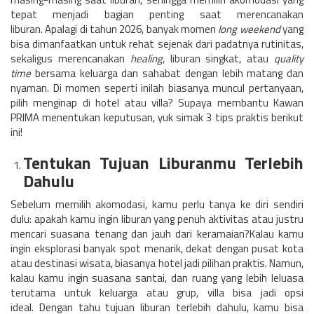
tepat menjadi bagian penting saat merencanakan
liburan.
Apalagi di tahun 2026, banyak momen
long weekend
yang
bisa dimanfaatkan untuk rehat sejenak dari padatnya rutinitas,
sekaligus merencanakan
healing
, liburan singkat, atau
quality
time
bersama keluarga dan sahabat dengan lebih matang dan
nyaman.
Di momen seperti inilah biasanya muncul pertanyaan,
pilih menginap di hotel atau villa?
Supaya membantu Kawan
PRIMA menentukan keputusan, yuk simak 3 tips praktis berikut
ini!
Tentukan Tujuan Liburanmu Terlebih
Dahulu
Sebelum memilih akomodasi, kamu perlu tanya ke diri sendiri
dulu: apakah kamu ingin liburan yang penuh aktivitas atau justru
mencari suasana tenang dan jauh dari keramaian?
Kalau kamu
ingin eksplorasi banyak spot menarik, dekat dengan pusat kota
atau destinasi wisata, biasanya hotel jadi pilihan praktis. Namun,
kalau kamu ingin suasana santai, dan ruang yang lebih leluasa
terutama untuk keluarga atau grup, villa bisa jadi opsi
ideal.
Dengan tahu tujuan liburan terlebih dahulu, kamu bisa