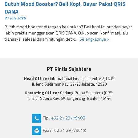
Butuh Mood Booster? Beli Kopi, Bayar Pakai QRIS
DANA
27 July 2026
Butuh mood booster di tengah kesibukan? Beli kopi favorit dan bayar
lebih praktis menggunakan QRIS DANA. Cukup scan, konfirmasi, lalu
transaksi selesai dalam hitungan detik....
Selengkapnya >
PT Rintis Sejahtera
Head Office :
International Financial Centre 2, Lt.19
Jl. Jend Sudirman Kav. 22-23 Jakarta, 12920
Operating Office :
Gedung Prima Sejahtera (GPS)
Jl. Jalur Sutera Kav. 5A Tangerang, Banten 15144
Tlp :
+62 21 29779488
Fax : +62 21 29779618