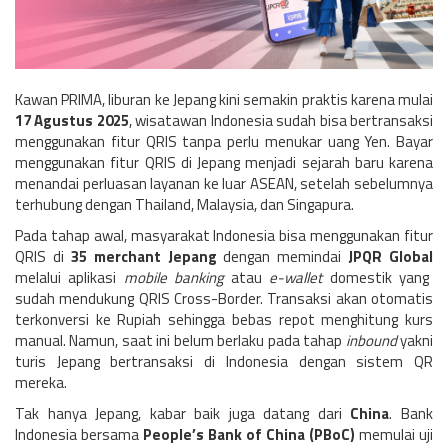
Kawan PRIMA, liburan ke Jepang kini semakin praktis karena mulai
17 Agustus 2025
, wisatawan Indonesia sudah bisa bertransaksi
menggunakan fitur QRIS tanpa perlu menukar uang Yen. Bayar
menggunakan fitur QRIS di Jepang menjadi sejarah baru karena
menandai perluasan layanan ke luar ASEAN, setelah sebelumnya
terhubung dengan Thailand, Malaysia, dan Singapura.
Pada tahap awal, masyarakat Indonesia bisa menggunakan fitur
QRIS di
35 merchant Jepang
dengan memindai
JPQR Global
melalui aplikasi
mobile banking
atau
e-wallet
domestik yang
sudah mendukung QRIS Cross-Border. Transaksi akan otomatis
terkonversi ke Rupiah sehingga bebas repot menghitung kurs
manual. Namun, saat ini belum berlaku pada tahap
inbound
yakni
turis Jepang bertransaksi di Indonesia dengan sistem QR
mereka.
Tak hanya Jepang, kabar baik juga datang dari
China
. Bank
Indonesia bersama
People’s Bank of China (PBoC)
memulai uji