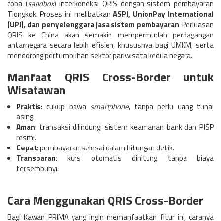
coba (
sandbox
) interkoneksi QRIS dengan sistem pembayaran
Tiongkok. Proses ini melibatkan
ASPI, UnionPay International
(UPI), dan penyelenggara jasa sistem pembayaran
. Perluasan
QRIS ke China akan semakin mempermudah
perdagangan
antarnegara secara lebih efisien, khususnya bagi UMKM, serta
mendorong pertumbuhan sektor pariwisata kedua negara.
Manfaat QRIS Cross-Border untuk
Wisatawan
Praktis
: cukup bawa
smartphone
, tanpa perlu uang tunai
asing.
Aman
: transaksi dilindungi sistem keamanan bank dan PJSP
resmi.
Cepat
: pembayaran selesai dalam hitungan detik.
Transparan
: kurs otomatis dihitung tanpa biaya
tersembunyi.
Cara Menggunakan QRIS Cross-Border
Bagi Kawan PRIMA yang ingin memanfaatkan fitur ini, caranya