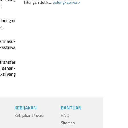
hitungan detik....
Selengkapnya >
a!
Jaringan
a.
termasuk
Pastinya
transfer
 sehari-
ksi yang
KEBIJAKAN
BANTUAN
Kebijakan Privasi
F.A.Q
Sitemap