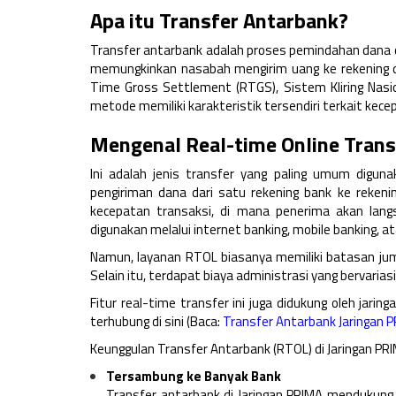
Apa itu Transfer Antarbank?
Transfer antarbank adalah proses pemindahan dana dar
memungkinkan nasabah mengirim uang ke rekening di
Time Gross Settlement (RTGS), Sistem Kliring Nasion
metode memiliki karakteristik tersendiri terkait kece
Mengenal Real-time Online Trans
Ini adalah jenis transfer yang paling umum digun
pengiriman dana dari satu rekening bank ke rekenin
kecepatan transaksi, di mana penerima akan langs
digunakan melalui internet banking, mobile banking, 
Namun, layanan RTOL biasanya memiliki batasan jum
Selain itu, terdapat biaya administrasi yang bervarias
Fitur real-time transfer ini juga didukung oleh jar
terhubung di sini (Baca:
Transfer Antarbank Jaringan 
Keunggulan Transfer Antarbank (RTOL) di Jaringan PR
Tersambung ke Banyak Bank
Transfer antarbank di Jaringan PRIMA mendukung k