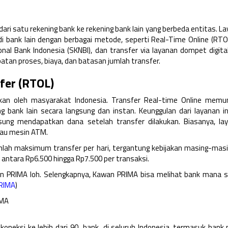
i satu rekening bank ke rekening bank lain yang berbeda entitas. La
 bank lain dengan berbagai metode, seperti Real-Time Online (RTOL
al Bank Indonesia (SKNBI), dan transfer via layanan dompet digital
patan proses, biaya, dan batasan jumlah transfer.
fer (RTOL)
akan oleh masyarakat Indonesia. Transfer Real-time Online memu
g bank lain secara langsung dan instan. Keunggulan dari layanan in
ung mendapatkan dana setelah transfer dilakukan. Biasanya, lay
atau mesin ATM.
lah maksimum transfer per hari, tergantung kebijakan masing-masi
i antara Rp6.500 hingga Rp7.500 per transaksi.
ingan PRIMA loh. Selengkapnya, Kawan PRIMA bisa melihat bank mana s
PRIMA
)
IMA
oneksi ke lebih dari 90 bank di seluruh Indonesia, termasuk bank n