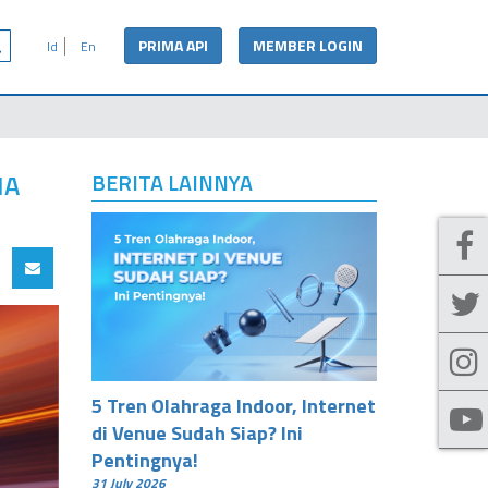
PRIMA API
MEMBER LOGIN
Id
En
MA
BERITA LAINNYA
5 Tren Olahraga Indoor, Internet
di Venue Sudah Siap? Ini
Pentingnya!
31 July 2026