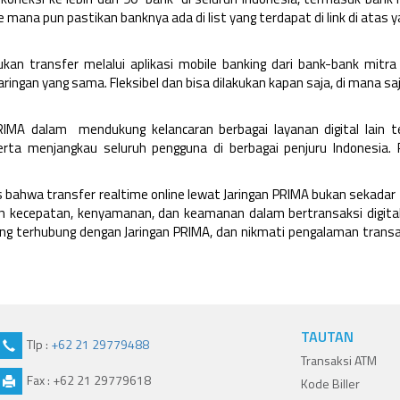
e mana pun pastikan banknya ada di list yang terdapat di link di atas y
n transfer melalui aplikasi mobile banking dari bank-bank mitra 
ngan yang sama. Fleksibel dan bisa dilakukan kapan saja, di mana saj
PRIMA dalam mendukung kelancaran berbagai layanan digital lain 
rta menjangkau seluruh pengguna di berbagai penjuru Indonesia. 
 bahwa transfer realtime online lewat Jaringan PRIMA bukan sekadar 
tuh kecepatan, kenyamanan, dan keamanan dalam bertransaksi digital
ang terhubung dengan Jaringan PRIMA, dan nikmati pengalaman transa
TAUTAN
Tlp :
+62 21 29779488
Transaksi ATM
Fax : +62 21 29779618
Kode Biller