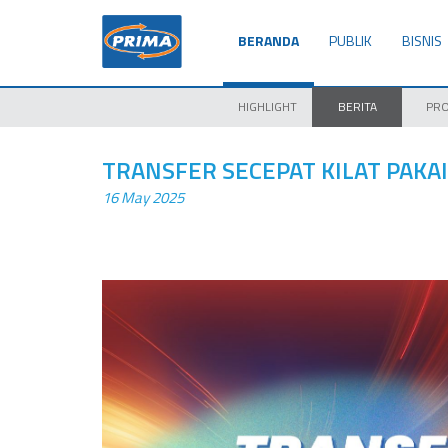
BERANDA
PUBLIK
BISNIS
HIGHLIGHT
BERITA
PR
TRANSFER SECEPAT KILAT PAKAI
16 May 2025