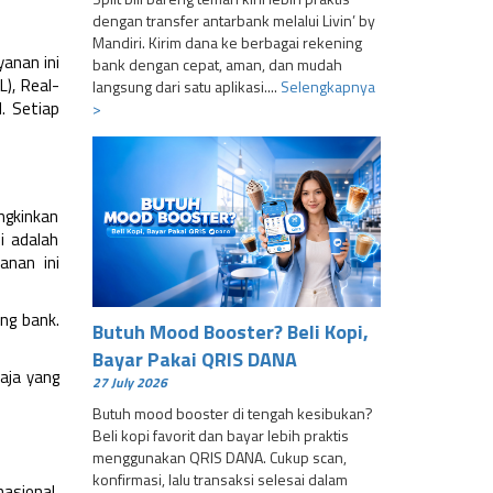
dengan transfer antarbank melalui Livin’ by
Mandiri. Kirim dana ke berbagai rekening
yanan ini
bank dengan cepat, aman, dan mudah
), Real-
langsung dari satu aplikasi....
Selengkapnya
. Setiap
>
ngkinkan
i adalah
anan ini
ng bank.
Butuh Mood Booster? Beli Kopi,
Bayar Pakai QRIS DANA
aja yang
27 July 2026
Butuh mood booster di tengah kesibukan?
Beli kopi favorit dan bayar lebih praktis
menggunakan QRIS DANA. Cukup scan,
konfirmasi, lalu transaksi selesai dalam
asional,