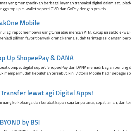
rmas yang menghadirkan berbagai layanan transaksi digital dalam satu plat
hingga top up e-wallet seperti OVO dan GoPay dengan praktis.
 JakOne Mobile
perlu lagi repot membawa uang tunai atau mencari ATM, cukup isi saldo e-w
enjadi pilihan favorit banyak orang karena sudah terintegrasi dengan ber
k Top Up ShopeePay & DANA
uat dompet digital seperti ShopeePay dan DANA menjadi bagian penting dal
 untuk mempermudah kebutuhan tersebut, kini Victoria Mobile hadir sebagai
ransfer lewat agi Digital Apps!
kirim uang ke keluarga dan kerabat kapan saja tanpa tunai, cepat, aman, da
 BYOND by BSI