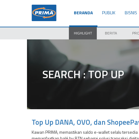
BERANDA
PUBLIK
BISNIS
HIGHLIGHT
BERITA
PR
SEARCH : TOP UP
Top Up DANA, OVO, dan ShopeePay
Kawan PRIMA, memastikan saldo e-wallet selalu tersedia me
memanfaatkan balé by BTN sebagai solusi transaksi digita