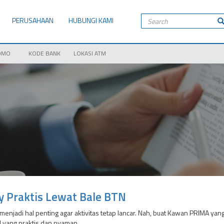
PERUSAHAAN
HUBUNGI KAMI
OMO
KODE BANK
LOKASI ATM
 Praktis Lewat Bale BTN
njadi hal penting agar aktivitas tetap lancar. Nah, buat Kawan PRIMA yang i
l yang praktis dan nyaman.