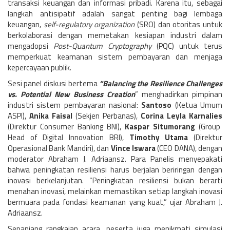
transaksi keuangan dan informasi pribadi. Karena itu, sebagai
langkah antisipatif adalah sangat penting bagi lembaga
keuangan,
self-regulatory organization
(SRO) dan otoritas untuk
berkolaborasi dengan memetakan kesiapan industri dalam
mengadopsi
Post-Quantum Cryptography
(PQC) untuk terus
memperkuat keamanan sistem pembayaran dan menjaga
kepercayaan publik.
Sesi panel diskusi bertema
“Balancing the Resilience Challenges
vs. Potential New Business Creation
” menghadirkan pimpinan
industri sistem pembayaran nasional:
Santoso
(Ketua Umum
ASPI),
Anika Faisal
(Sekjen Perbanas),
Corina Leyla Karnalies
(Direktur Consumer Banking BNI),
Kaspar Situmorang
(Group
Head of Digital Innovation BRI),
Timothy Utama
(Direktur
Operasional Bank Mandiri), dan
Vince Iswara
(CEO DANA), dengan
moderator Abraham J. Adriaansz. Para Panelis menyepakati
bahwa peningkatan resiliensi harus berjalan beriringan dengan
inovasi berkelanjutan. “Peningkatan resiliensi bukan berarti
menahan inovasi, melainkan memastikan setiap langkah inovasi
bermuara pada fondasi keamanan yang kuat,” ujar Abraham J.
Adriaansz.
Sepanjang rangkaian acara, peserta juga menikmati simulasi