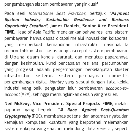
pengembangan sistem pembayaran yang inklusif.
Pada sesi
International Best Practices
, bertajuk
“Payment
System Industry Sustainable Resilience and Business
Opportunity Creation”
,
James Daniels, Senior Vice President
FIME,
Head of Asia Pacific, menekankan bahwa resiliensi sistem
pembayaran hanya dapat dicapai melalui inovasi dan kolaborasi
yang memperkuat kemandirian infrastruktur nasional. Ia
mencontohkan studi kasus adaptasi cepat sistem pembayaran
di Ukraina dalam kondisi darurat, dan menutup paparannya,
dengan kesimpulan: kunci pencapaian resiliensi pertumbuhan
yang progresif adalah: pengembangan berkelanjutan kluster
infrastruktur sistemik sistem pembayaran domestik,
pengembangan digital
identity
yang sesuai dengan tata kelola
industri yang baik, penguatan jalur pembayaran
account-to-
account
(A2A), sehingga memungkinkan desain yang resilien.
Neil McEvoy, Vice President Special Projects FIME
, melalui
paparan yang berjudul “
A Race Against Post-Quantum
Cryptography
(PQC), membahas potensi dan ancaman nyata dari
kemajuan komputasi kuantum yang berpotensi melemahkan
sistem enkripsi yang saat ini melindungi data sensitif, seperti