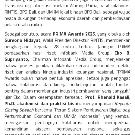
transaksi digital inklusif melalui Warung Prima, hasil kolaborasi
RINTIS, BPD Bali, dan UMKM lokal binaan BPD Bali, sebagai wujud
nyata dukungan terhadap ekonomi daerah dan pemberdayaan
pelaku usaha mikro.
Sebagai penutup, acara
PRIMA Awards 2025
, yang dibuka oleh
Suryono Hidayat
, Wakil Presiden Direktur RINTIS, memberikan
penghargaan kepada 28 mitra terbaik Jaringan PRIMA
berdasarkan hasil riset Infobank Media Group.
Eko B.
Supriyanto
, Chairman Infobank Media Group, menjelaskan
bahwa proses penilaian dilakukan secara independen melalui
riset dan analisis kinerja industri keuangan nasional. “PRIMA
Awards bukan hanya bentuk apresiasi, tetapi juga pengingat
bahwa kolaborasi dan kinerja berkelanjutan adalah fondasi
penting dalam membangun industri pembayaran yang tangguh,”
ujar Eko. Dalam kesempatan tersebut,
Prof. Rhenald Kasali,
Ph.D. akademisi dan praktisi bisnis
menyampaikan
Keynote
Closing Speech
bertema “Peran Sistem Pembayaran Digital bagi
Pertumbuhan Ekonomi dan UMKM Indonesia”, yang kembali
menegaskan pentingnya kolaborasi untuk memperkuat
kemandirian sistem pembayaran nasional, sekaligus