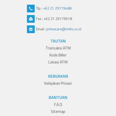
Tlp :
+62 21 29779488
Fax : +62 21 29779618
Email :
primacare@rintis.co.id
TAUTAN
Transaksi ATM
Kode Biller
Lokasi ATM
KEBIJAKAN
Kebijakan Privasi
BANTUAN
F.A.Q
Sitemap