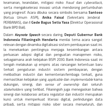
keamanan, keandalan, mitigasi risiko
fraud
dan
cyberattack
,
serta mengakselerasi inovasi untuk mendorong pertumbuhan
yang progresif. Acara dibuka secara simbolis bersama
Santoso
(Ketua Umum ASPI),
Anika Faisal
(Sekretaris Jenderal
PERBANAS), dan
I Gede Bagus Setia Yasa
(Direktur Operasional
Bank BPD Bali).
Dalam
Keynote Speech
secara daring,
Deputi Gubernur Bank
Indonesia Filianingsih Hendarta
menilai tema acara sangat
relevan dengan dinamika digitalisasi sistem pembayaran saat ini.
Ia menekankan pentingnya menjaga keseimbangan antara
perluasan adopsi digital dan penguatan manajemen risiko,
sebagaimana arah kebijakan BSPI 2030. Bank Indonesia saat ini
tengah melakukan uji empiris atas rancangan ketentuan baru
terkait pengaturan industri sistem pembayaran, dengan
melibatkan industri dan kementerian/lembaga terkait, guna
memastikan kebijakan yang
applicable
dan
implementable
karna
dukungan, sinergi, dan
sense of ownership
dari seluruh
stakeholders
yang terlibat. Filianingsih juga menegaskan bahwa
sinergi dan kolaborasi antara regulator dan industri merupakan
kunci untuk memperkuat literasi digital, perlindungan data
pribadi, serta mitigasi risiko siber secara menyeluruh, dan