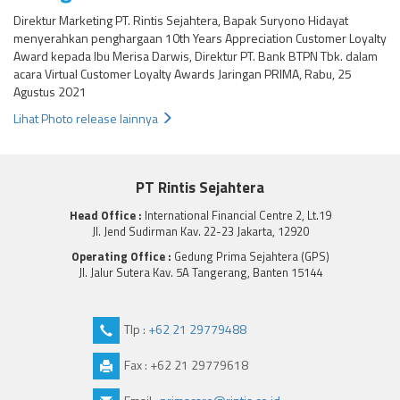
Direktur Marketing PT. Rintis Sejahtera, Bapak Suryono Hidayat
menyerahkan penghargaan 10th Years Appreciation Customer Loyalty
Award kepada Ibu Merisa Darwis, Direktur PT. Bank BTPN Tbk. dalam
acara Virtual Customer Loyalty Awards Jaringan PRIMA, Rabu, 25
Agustus 2021
Lihat Photo release lainnya
PT Rintis Sejahtera
Head Office :
International Financial Centre 2, Lt.19
Jl. Jend Sudirman Kav. 22-23 Jakarta, 12920
Operating Office :
Gedung Prima Sejahtera (GPS)
Jl. Jalur Sutera Kav. 5A Tangerang, Banten 15144
Tlp :
+62 21 29779488
Fax : +62 21 29779618