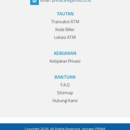
Email :
primacare@rintis.co.id
TAUTAN
Transaksi ATM
Kode Biller
Lokasi ATM
KEBIJAKAN
Kebijakan Privasi
BANTUAN
F.A.Q
Sitemap
Hubungi Kami
Copyright 2026. All Rights Reserved.
Jaringan PRIMA