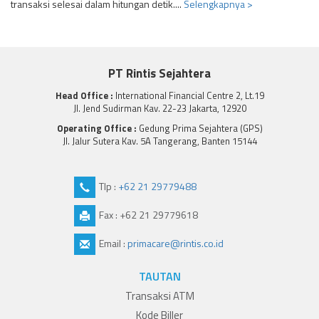
transaksi selesai dalam hitungan detik....
Selengkapnya >
PT Rintis Sejahtera
Head Office :
International Financial Centre 2, Lt.19
Jl. Jend Sudirman Kav. 22-23 Jakarta, 12920
Operating Office :
Gedung Prima Sejahtera (GPS)
Jl. Jalur Sutera Kav. 5A Tangerang, Banten 15144
Tlp :
+62 21 29779488
Fax : +62 21 29779618
Email :
primacare@rintis.co.id
TAUTAN
Transaksi ATM
Kode Biller