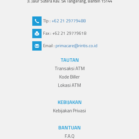
Jl. Jalur Sutera Kav. 5A Tangerang, Banten 15144
Tlp :
+62 21 29779488
Fax : +62 21 29779618
Email :
primacare@rintis.co.id
TAUTAN
Transaksi ATM
Kode Biller
Lokasi ATM
KEBIJAKAN
Kebijakan Privasi
BANTUAN
F.A.Q