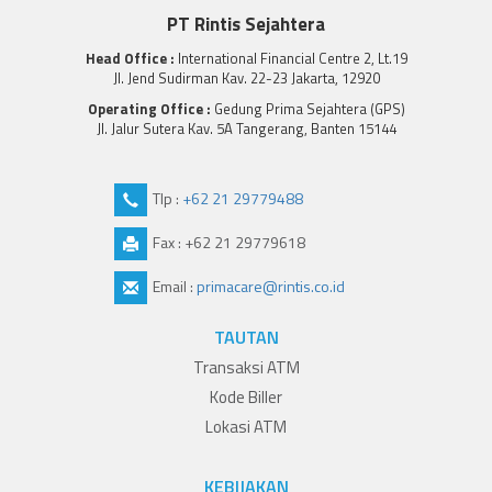
PT Rintis Sejahtera
Head Office :
International Financial Centre 2, Lt.19
Jl. Jend Sudirman Kav. 22-23 Jakarta, 12920
Operating Office :
Gedung Prima Sejahtera (GPS)
Jl. Jalur Sutera Kav. 5A Tangerang, Banten 15144
Tlp :
+62 21 29779488
Fax : +62 21 29779618
Email :
primacare@rintis.co.id
TAUTAN
Transaksi ATM
Kode Biller
Lokasi ATM
KEBIJAKAN